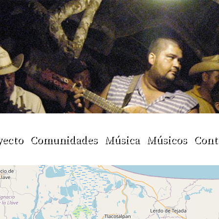
yecto
Comunidades
Música
Músicos
Cont