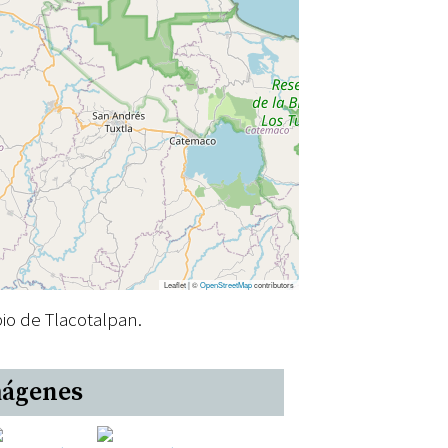
Leaflet | ©
OpenStreetMap
contributors
io de Tlacotalpan.
ágenes