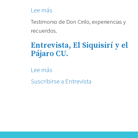
Lee más
sobre
Testimonio
Testimonio de Don Cirilo, experiencias y
de
recuerdos.
Don
Cirilo
Entrevista, El Siquisirí y el
Promotor
Pájaro CU.
Decena
Lee más
sobre
Entrevista,
Suscribirse a Entrevista
El
Siquisirí
y
el
Pájaro
CU.