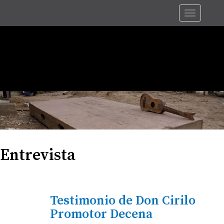
Pasar
Toggle
al
navigat
contenido
principal
Entrevista
Testimonio de Don Cirilo
Promotor Decena