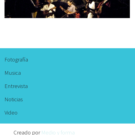
Fotografía
Footer
menu
Musica
Entrevista
Noticias
Video
Creado por
Medio y forma