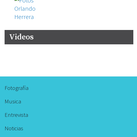
Videos
Fotografía
Footer
menu
Musica
Entrevista
Noticias